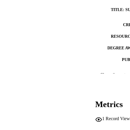
TITLE: S
CR
RESOURC
DEGREE A
PUB
NUMBER OF
Show the rest
COP
CO
Metrics
1
Record View
LA